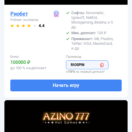
Риобет
Софты:
Novomatic,
Igrosoft, NetEnt,
Рейтинг экспертов
Microgaming, Belatra, и 5
4.4
др.
Мин. депозит:
100 ₽
Принимают:
Mir, Piastrix,
Tether, VISA, MasterCard,
и др.
Бонус
Промокод
100000 ₽
RIOSPIN
до 100 % на депозит
+70FS
на первый депозит
Начать игру