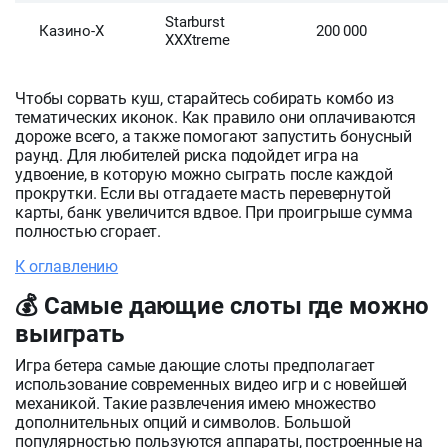
Starburst
Казино-X
200 000
XXXtreme
Чтобы сорвать куш, старайтесь собирать комбо из
тематических иконок. Как правило они оплачиваются
дороже всего, а также помогают запустить бонусный
раунд. Для любителей риска подойдет игра на
удвоение, в которую можно сыграть после каждой
прокрутки. Если вы отгадаете масть перевернутой
карты, банк увеличится вдвое. При проигрыше сумма
полностью сгорает.
К оглавлению
💰 Самые дающие слоты где можно
выиграть
Игра бетера самые дающие слоты предполагает
использование современных видео игр и с новейшей
механикой. Такие развлечения имею множество
дополнительных опций и символов. Большой
популярностью пользуются аппараты, построенные на