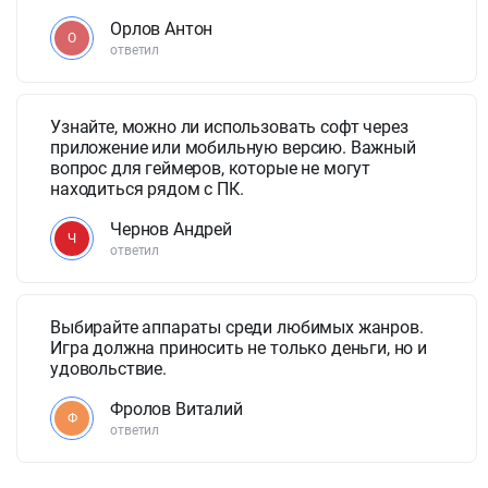
Орлов Антон
О
ответил
Узнайте, можно ли использовать софт через
приложение или мобильную версию. Важный
вопрос для геймеров, которые не могут
находиться рядом с ПК.
Чернов Андрей
Ч
ответил
Выбирайте аппараты среди любимых жанров.
Игра должна приносить не только деньги, но и
удовольствие.
Фролов Виталий
Ф
ответил