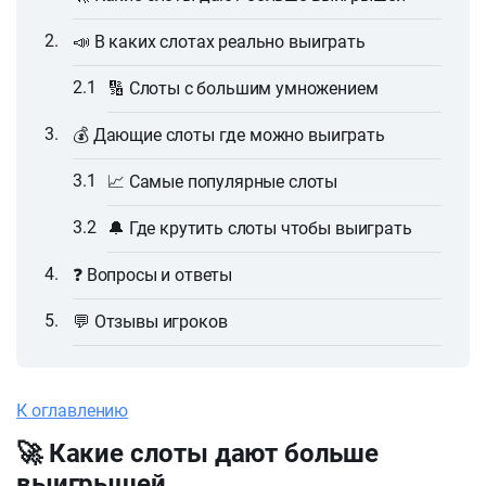
📣 В каких слотах реально выиграть
🔢 Слоты с большим умножением
💰 Дающие слоты где можно выиграть
📈 Самые популярные слоты
🔔 Где крутить слоты чтобы выиграть
❓ Вопросы и ответы
💬 Отзывы игроков
К оглавлению
🚀 Какие слоты дают больше
выигрышей