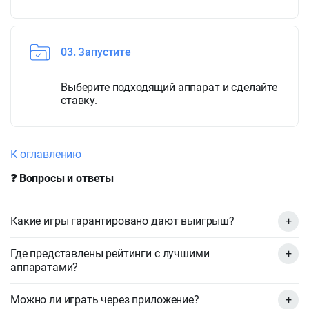
03. Запустите
Выберите подходящий аппарат и сделайте
ставку.
К оглавлению
❓ Вопросы и ответы
Какие игры гарантировано дают выигрыш?
Где представлены рейтинги с лучшими
аппаратами?
Можно ли играть через приложение?