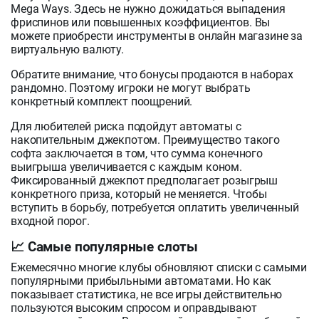
Mega Ways. Здесь не нужно дожидаться выпадения
фриспинов или повышенных коэффициентов. Вы
можете приобрести инструменты в онлайн магазине за
виртуальную валюту.
Обратите внимание, что бонусы продаются в наборах
рандомно. Поэтому игроки не могут выбрать
конкретный комплект поощрений.
Для любителей риска подойдут автоматы с
накопительным джекпотом. Преимущество такого
софта заключается в том, что сумма конечного
выигрыша увеличивается с каждым коном.
Фиксированный джекпот предполагает розыгрыш
конкретного приза, который не меняется. Чтобы
вступить в борьбу, потребуется оплатить увеличенный
входной порог.
📈 Самые популярные слоты
Ежемесячно многие клубы обновляют списки с самыми
популярными прибыльными автоматами. Но как
показывает статистика, не все игры действительно
пользуются высоким спросом и оправдывают