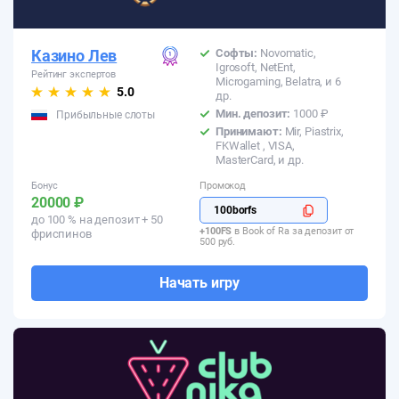
Казино Лев
Софты:
Novomatic,
Igrosoft, NetEnt,
Рейтинг экспертов
Microgaming, Belatra, и 6
5.0
др.
Мин. депозит:
1000 ₽
Прибыльные слоты
Принимают:
Mir, Piastrix,
FKWallet , VISA,
MasterCard, и др.
Бонус
Промокод
20000 ₽
100borfs
до 100 % на депозит + 50
+100FS
в Book of Ra за депозит от
фриспинов
500 руб.
Начать игру