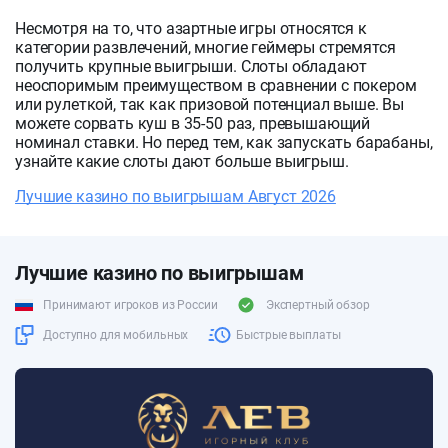
Несмотря на то, что азартные игры относятся к
категории развлечений, многие геймеры стремятся
получить крупные выигрыши. Слоты обладают
неоспоримым преимуществом в сравнении с покером
или рулеткой, так как призовой потенциал выше. Вы
можете сорвать куш в 35-50 раз, превышающий
номинал ставки. Но перед тем, как запускать барабаны,
узнайте какие слоты дают больше выигрыш.
Лучшие казино по выигрышам Август 2026
Лучшие казино по выигрышам
Принимают игроков из России
Экспертный обзор
Доступно для мобильных
Быстрые выплаты