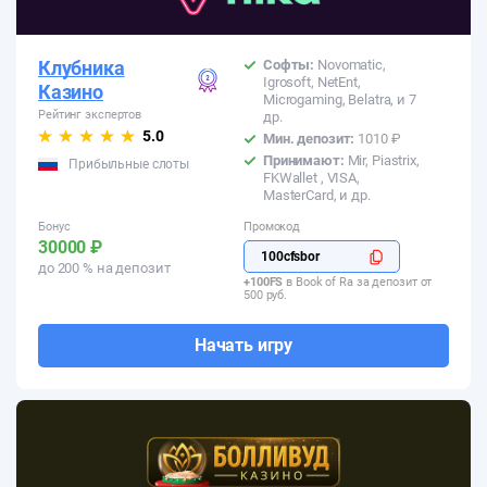
Клубника
Софты:
Novomatic,
Igrosoft, NetEnt,
Казино
Microgaming, Belatra, и 7
Рейтинг экспертов
др.
5.0
Мин. депозит:
1010 ₽
Принимают:
Mir, Piastrix,
Прибыльные слоты
FKWallet , VISA,
MasterCard, и др.
Бонус
Промокод
30000 ₽
100cfsbor
до 200 % на депозит
+100FS
в Book of Ra за депозит от
500 руб.
Начать игру